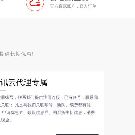
官方直属账户，官方订单
提供长期优惠!
腾讯云代理专属
注册账号，联系我们提供注册连接；已有账号，联系我
做关联； 凡是与我们关联账号，新购、续费都有优
； 申请优惠券、领取优惠券、购买折中折优惠，消费
返现金。