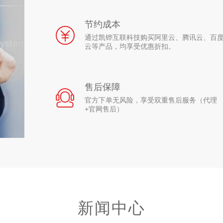
节约成本
通过凯铧互联科技购买阿里云、腾讯云、百
云等产品，均享受优惠折扣。
售后保障
官方下单无风险，享受双重售后服务（代理
+官网售后）
新闻中心