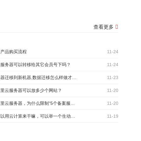
查看更多
云产品购买流程
11-24
云服务器可以转移给其它会员号下吗？
11-24
器迁移到新机器,数据迁移怎么样做才能更快?
11-23
阿里云服务器可以放多少个网站？
11-20
里云服务器，为什么限制“5个备案服务号”？
11-20
以用云计算来干嘛，可以举一个生动的例子吗？
11-19