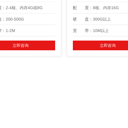
置：
2-4核、内存4G或8G
配 置：
8核、内存16G
盘：
200-500G
硬 盘：
300G以上
带：
1-2M
宽 带：
10M以上
立即咨询
立即咨询
方订单、安全保障、降低上云成
技购买阿里云、腾讯云、百度云等产品新开、续费均有优